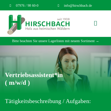
Zum
07976 / 98 60-0
info@hirschbach.de
Inhalt
springen
Naviga
umscha
Home
Bitte beachten Sie unsere Lagerlisten mit neuem Sortiment →
Über uns
Produkte
Vertriebsassistent*in
Technik
( m/w/d )
Kontakt
Tätigkeitsbeschreibung / Aufgaben:
Karriere